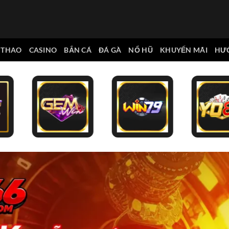
 THAO
CASINO
BẮN CÁ
ĐÁ GÀ
NỔ HŨ
KHUYẾN MÃI
HƯ