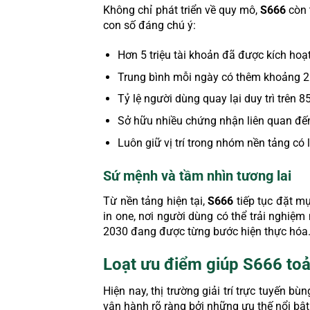
Không chỉ phát triển về quy mô,
S666
còn 
con số đáng chú ý:
Hơn 5 triệu tài khoản đã được kích hoạt
Trung bình mỗi ngày có thêm khoảng 2
Tỷ lệ người dùng quay lại duy trì trên 8
Sở hữu nhiều chứng nhận liên quan đế
Luôn giữ vị trí trong nhóm nền tảng có 
Sứ mệnh và tầm nhìn tương lai
Từ nền tảng hiện tại,
S666
tiếp tục đặt mụ
in one, nơi người dùng có thể trải nghiệm
2030 đang được từng bước hiện thực hóa
Loạt ưu điểm giúp S666 toả
Hiện nay, thị trường giải trí trực tuyến b
vận hành rõ ràng bởi những ưu thế nổi bật