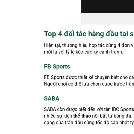
Top 4 đối tác hàng đầu tại 
Hiện tại, thương hiệu hợp tác cùng 4 đơn v
mới lạ với tỷ lệ kèo cực kỳ cạnh tranh.
FB Sports
FB Sports được thiết kế chuyên biệt cho cá
Người chơi có thể lựa chọn cược trước trận
SABA
SABA còn được biết đến với tên IBC Sports
nhiều sự kiện
thể thao
nổi bật từ bóng đá,
dạng của trận đấu cùng tốc độ cập nhật tỷ