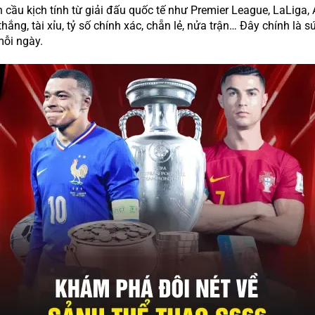
 cầu kịch tính từ giải đấu quốc tế như Premier League, LaLiga,
ng, tài xỉu, tỷ số chính xác, chẵn lẻ, nửa trận… Đây chính là s
mỗi ngày.