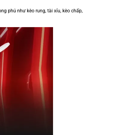
g phú như kèo rung, tài xỉu, kèo chấp,