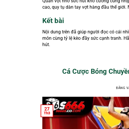
Quần vợt nhờ sức hút khó cưỡng cùng nhịp 
cao, quy tụ dàn tay vợt hàng đầu thế giới.
Kết bài
Nội dung trên đã giúp người đọc có cái nh
môn cùng tỷ lệ kèo đầy sức cạnh tranh. H
hút.
Cá Cược Bóng Chuyền
ĐĂNG 
27
Th3