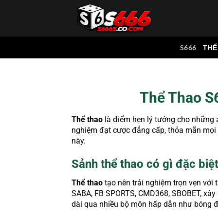
Bỏ
qua
nội
dung
S666
THỂ
Thể Thao S
Thể thao
là điểm hẹn lý tưởng cho những 
nghiệm đạt cược đẳng cấp, thỏa mãn mọi n
này.
Sảnh thể thao có gì đặc biệ
Thể thao
tạo nên trải nghiệm trọn vẹn với t
SABA, FB SPORTS, CMD368, SBOBET, xây dựn
dài qua nhiều bộ môn hấp dẫn như bóng đá,