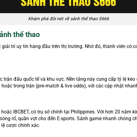
Khám phá đôi nét về sảnh thể thao S666
sảnh thể thao
ị giải trí uy tín hàng đầu trên thị trường. Nhờ đó, thành viên 
c trận đấu quốc tế và khu vực. Nền tảng này cung cấp tỷ lệ kèo c
 hoặc trong trận (pre‑match & live odds), với các cập nhật nha
 hoặc IBCBET, có trụ sở chính tại Philippines. Với hơn 20 năm
 bóng rổ, quần vợt cho đến E-sports. Sảnh game nhanh chóng 
 lệ cược chính xác.