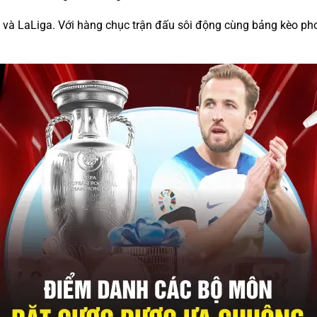
và LaLiga. Với hàng chục trận đấu sôi động cùng bảng kèo phon