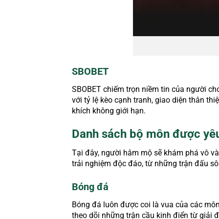
SBOBET
SBOBET chiếm trọn niềm tin của người chơ
với tỷ lệ kèo cạnh tranh, giao diện thân t
khích không giới hạn.
Danh sách bộ môn được yêu
Tại đây, người hâm mộ sẽ khám phá vô vàn 
trải nghiệm độc đáo, từ những trận đấu s
Bóng đá
Bóng đá luôn được coi là vua của các mô
theo dõi những trận cầu kinh điển từ giải 