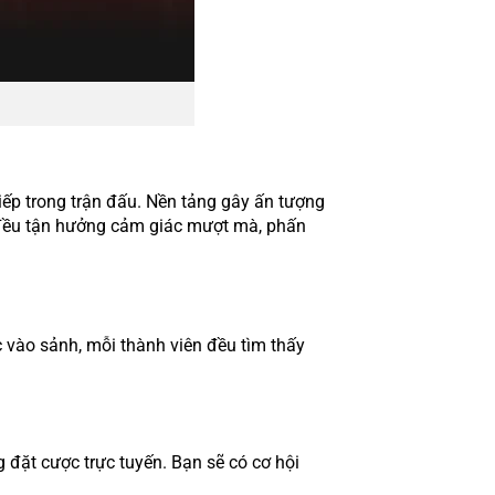
iếp trong trận đấu. Nền tảng gây ấn tượng
ạn đều tận hưởng cảm giác mượt mà, phấn
 vào sảnh, mỗi thành viên đều tìm thấy
 đặt cược trực tuyến. Bạn sẽ có cơ hội