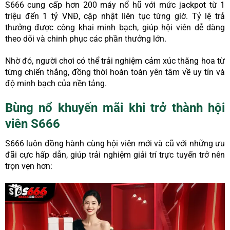
S666 cung cấp hơn 200 máy nổ hũ với mức jackpot từ 1
triệu đến 1 tỷ VNĐ, cập nhật liên tục từng giờ. Tỷ lệ trả
thưởng được công khai minh bạch, giúp hội viên dễ dàng
theo dõi và chinh phục các phần thưởng lớn.
Nhờ đó, người chơi có thể trải nghiệm cảm xúc thăng hoa từ
từng chiến thắng, đồng thời hoàn toàn yên tâm về uy tín và
độ minh bạch của nền tảng.
Bùng nổ khuyến mãi khi trở thành hội
viên S666
S666 luôn đồng hành cùng hội viên mới và cũ với những ưu
đãi cực hấp dẫn, giúp trải nghiệm giải trí trực tuyến trở nên
trọn vẹn hơn: