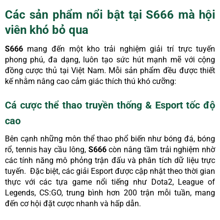
Các sản phẩm nổi bật tại S666 mà hội
viên khó bỏ qua
S666
mang đến một kho trải nghiệm giải trí trực tuyến
phong phú, đa dạng, luôn tạo sức hút mạnh mẽ với cộng
đồng cược thủ tại Việt Nam. Mỗi sản phẩm đều được thiết
kế nhằm nâng cao cảm giác thích thú khó cưỡng:
Cá cược thể thao truyền thống & Esport tốc độ
cao
Bên cạnh những môn thể thao phổ biến như bóng đá, bóng
rổ, tennis hay cầu lông,
S666
còn nâng tầm trải nghiệm nhờ
các tính năng mô phỏng trận đấu và phân tích dữ liệu trực
tuyến. Đặc biệt, các giải Esport được cập nhật theo thời gian
thực với các tựa game nổi tiếng như Dota2, League of
Legends, CS:GO, trung bình hơn 200 trận mỗi tuần, mang
đến cơ hội đặt cược nhanh và hấp dẫn.