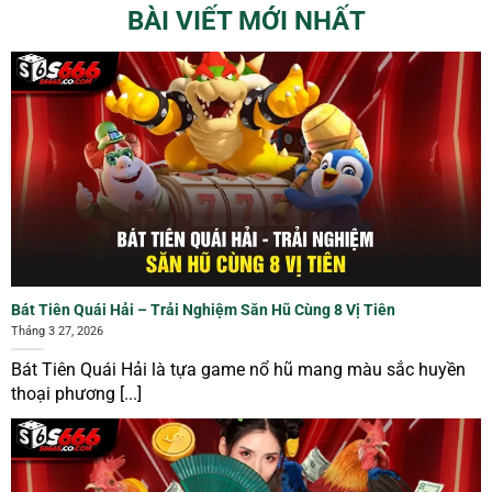
BÀI VIẾT MỚI NHẤT
Bát Tiên Quái Hải – Trải Nghiệm Săn Hũ Cùng 8 Vị Tiên
Tháng 3 27, 2026
Bát Tiên Quái Hải là tựa game nổ hũ mang màu sắc huyền
thoại phương [...]