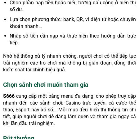
Chọn phần nạp tiền hoặc biểu tượng dấu cộng ở hiển thị
số dư.
Lựa chọn phương thức: bank, QR, ví điện tử hoặc chuyển
khoản nhanh…
Nhập số tiền cần nạp và thực hiện theo hướng dẫn trực
tiếp.
Nhờ hệ thống xử lý nhanh chóng, người chơi có thể tiếp tục
trải nghiệm các trò chơi mà không bị gián đoạn, đồng thời
kiểm soát tài chính hiệu quả.
Chọn sảnh chơi muốn tham gia
S666
cung cấp một bảng menu đa dạng, cho phép truy cập
nhanh đến các sảnh chơi: Casino trực tuyến, cá cược thể
thao, Esport hay xổ số… Mỗi mục đều hiển thị thông tin chi
tiết, giúp người chơi dễ dàng làm quen và tham gia ngay cả
khi lần đầu trải nghiệm.
Rút thưởng