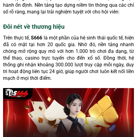
hành ổn định. Nền tảng tạo dựng niềm tin thông qua các chỉ
số rõ ràng, mang lại trải nghiệm tuyệt vời cho hội viên:
Đôi nét về thương hiệu
Trên thực tế,
S666
là một phần của hệ sinh thái quốc tế, hiện
đã có mặt tại hơn 20 quốc gia. Nhờ đó, nền tảng nhanh
chóng mở rộng quy mô với hơn 1.000 trò chơi đa dạng, từ
thể thao, casino trực tuyến cho đến xổ số. Đồng thời, hệ
thống ghi nhận khoảng 300.000 lượt truy cập mỗi ngày, duy
trì hoạt động liên tục 24 giờ, giúp người chơi luôn kết nối liền
mạch ở mọi thời điểm.