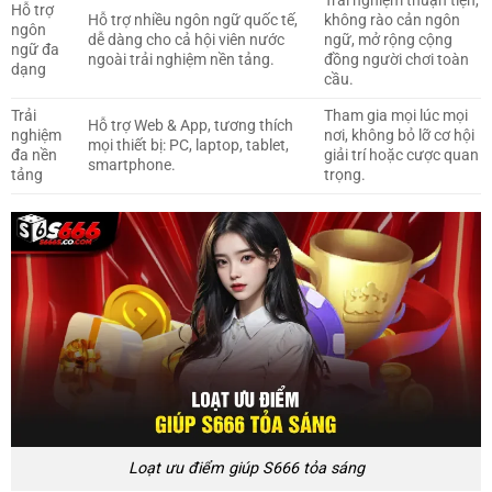
Trải nghiệm thuận tiện,
Hỗ trợ
Hỗ trợ nhiều ngôn ngữ quốc tế,
không rào cản ngôn
ngôn
dễ dàng cho cả hội viên nước
ngữ, mở rộng cộng
ngữ đa
ngoài trải nghiệm nền tảng.
đồng người chơi toàn
dạng
cầu.
Trải
Tham gia mọi lúc mọi
Hỗ trợ Web & App, tương thích
nghiệm
nơi, không bỏ lỡ cơ hội
mọi thiết bị: PC, laptop, tablet,
đa nền
giải trí hoặc cược quan
smartphone.
tảng
trọng.
Loạt ưu điểm giúp S666 tỏa sáng