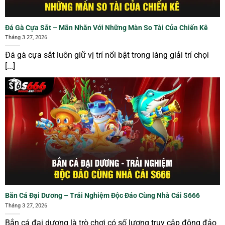
Đá Gà Cựa Sắt – Mãn Nhãn Với Những Màn So Tài Của Chiến Kê
Tháng 3 27, 2026
Đá gà cựa sắt luôn giữ vị trí nổi bật trong làng giải trí chọi
[...]
Bắn Cá Đại Dương – Trải Nghiệm Độc Đáo Cùng Nhà Cái S666
Tháng 3 27, 2026
Bắn cá đại dương là trò chơi có số lượng truy cập đông đảo