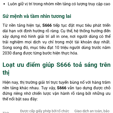
Luôn giữ vị trí trong nhóm nền tảng có lượng truy cập cao
Sứ mệnh và tầm nhìn tương lai
Từ nền tảng hiện tại,
S666
tiếp tục đặt mục tiêu phát triển
dài hạn với định hướng rõ ràng. Cụ thể, hệ thống hướng đến
xây dựng mô hình giải trí all in one, nơi người dùng có thể
trải nghiệm mọi dịch vụ chỉ trong một tài khoản duy nhất.
Song song đó, mục tiêu đạt 10 triệu người dùng trước năm
2030 đang được từng bước hiện thực hóa.
Loạt ưu điểm giúp S666 toả sáng trên
thị
Hiện nay, thị trường giải trí trực tuyến bùng nổ với hàng trăm
nền tảng khác nhau. Tuy vậy,
S666
vẫn tạo dựng được chỗ
đứng riêng nhờ chiến lược vận hành rõ ràng bởi những ưu
thế nổi bật sau đây:
Được cấp giấy phép bởi tổ chức
Giao dịch an toàn, bảo