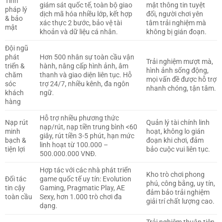
Tính
giám sát quốc tế, toàn bộ giao
mật thông tin tuyệt
pháp lý
dịch mã hóa nhiều lớp, kết hợp
đối, người chơi yên
& bảo
xác thực 2 bước, bảo vệ tài
tâm trải nghiệm mà
mật
khoản và dữ liệu cá nhân.
không bị gián đoạn.
Đội ngũ
phát
Hơn 500 nhân sự toàn cầu vận
Trải nghiệm mượt mà,
triển &
hành, nâng cấp hình ảnh, âm
hình ảnh sống động,
chăm
thanh và giao diện liên tục. Hỗ
mọi vấn đề được hỗ trợ
sóc
trợ 24/7, nhiều kênh, đa ngôn
nhanh chóng, tận tâm.
khách
ngữ.
hàng
Hỗ trợ nhiều phương thức
Nạp rút
Quản lý tài chính linh
nạp/rút, nạp tiền trung bình <60
minh
hoạt, không lo gián
giây, rút tiền 3-5 phút, hạn mức
bạch &
đoạn khi chơi, đảm
linh hoạt từ 100.000 –
tiện lợi
bảo cuộc vui liên tục.
500.000.000 VNĐ.
Hợp tác với các nhà phát triển
Kho trò chơi phong
Đối tác
game quốc tế uy tín: Evolution
phú, công bằng, uy tín,
tin cậy
Gaming, Pragmatic Play, AE
đảm bảo trải nghiệm
toàn cầu
Sexy, hơn 1.000 trò chơi đa
giải trí chất lượng cao.
dạng.