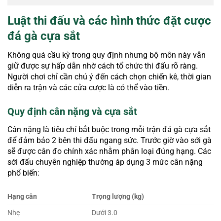
Luật thi đấu và các hình thức đặt cược
đá gà cựa sắt
Không quá cầu kỳ trong quy định nhưng bộ môn này vẫn
giữ được sự hấp dẫn nhờ cách tổ chức thi đấu rõ ràng.
Người chơi chỉ cần chú ý đến cách chọn chiến kê, thời gian
diễn ra trận và các cửa cược là có thể vào tiền.
Quy định cân nặng và cựa sắt
Cân nặng là tiêu chí bắt buộc trong mỗi trận đá gà cựa sắt
để đảm bảo 2 bên thi đấu ngang sức. Trước giờ vào sới gà
sẽ được cân đo chính xác nhằm phân loại đúng hạng. Các
sới đấu chuyên nghiệp thường áp dụng 3 mức cân nặng
phổ biến:
Hạng cân
Trọng lượng (kg)
Nhẹ
Dưới 3.0