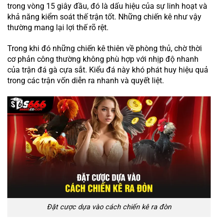
trong vòng 15 giây đầu, đó là dấu hiệu của sự linh hoạt và
khả năng kiểm soát thế trận tốt. Những chiến kê như vậy
thường mang lại lợi thế rõ rệt.
Trong khi đó những chiến kê thiên về phòng thủ, chờ thời
cơ phản công thường không phù hợp với nhịp độ nhanh
của trận đá gà cựa sắt. Kiểu đá này khó phát huy hiệu quả
trong các trận vốn diễn ra nhanh và quyết liệt.
Đặt cược dựa vào cách chiến kê ra đòn