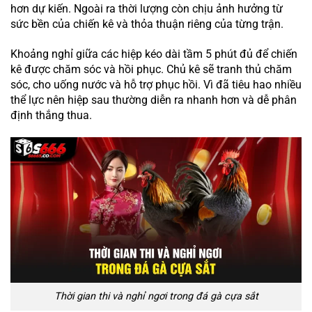
hơn dự kiến. Ngoài ra thời lượng còn chịu ảnh hưởng từ
sức bền của chiến kê và thỏa thuận riêng của từng trận.
Khoảng nghỉ giữa các hiệp kéo dài tầm 5 phút đủ để chiến
kê được chăm sóc và hồi phục. Chủ kê sẽ tranh thủ chăm
sóc, cho uống nước và hỗ trợ phục hồi. Vì đã tiêu hao nhiều
thể lực nên hiệp sau thường diễn ra nhanh hơn và dễ phân
định thắng thua.
Thời gian thi và nghỉ ngơi trong đá gà cựa sắt