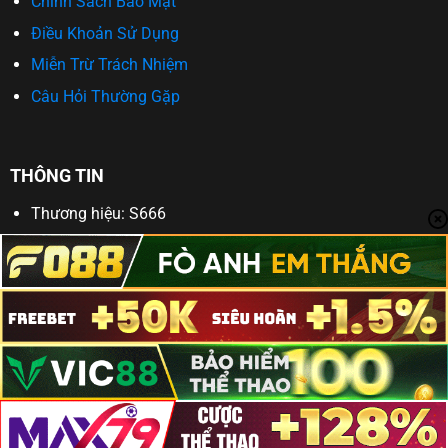
Chính Sách Bảo Mật
Điều Khoản Sử Dụng
Miễn Trừ Trách Nhiệm
Câu Hỏi Thường Gặp
THÔNG TIN
Thương hiệu: S666
Website:
https://nna.news/
Số điện thoại:
Email:
Địa chỉ:
Copyright 2026 ©
s666s