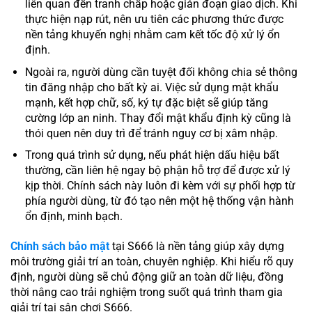
liên quan đến tranh chấp hoặc gián đoạn giao dịch. Khi
thực hiện nạp rút, nên ưu tiên các phương thức được
nền tảng khuyến nghị nhằm cam kết tốc độ xử lý ổn
định.
Ngoài ra, người dùng cần tuyệt đối không chia sẻ thông
tin đăng nhập cho bất kỳ ai. Việc sử dụng mật khẩu
mạnh, kết hợp chữ, số, ký tự đặc biệt sẽ giúp tăng
cường lớp an ninh. Thay đổi mật khẩu định kỳ cũng là
thói quen nên duy trì để tránh nguy cơ bị xâm nhập.
Trong quá trình sử dụng, nếu phát hiện dấu hiệu bất
thường, cần liên hệ ngay bộ phận hỗ trợ để được xử lý
kịp thời. Chính sách này luôn đi kèm với sự phối hợp từ
phía người dùng, từ đó tạo nên một hệ thống vận hành
ổn định, minh bạch.
Chính sách bảo mật
tại S666 là nền tảng giúp xây dựng
môi trường giải trí an toàn, chuyên nghiệp. Khi hiểu rõ quy
định, người dùng sẽ chủ động giữ an toàn dữ liệu, đồng
thời nâng cao trải nghiệm trong suốt quá trình tham gia
giải trí tại sân chơi S666.