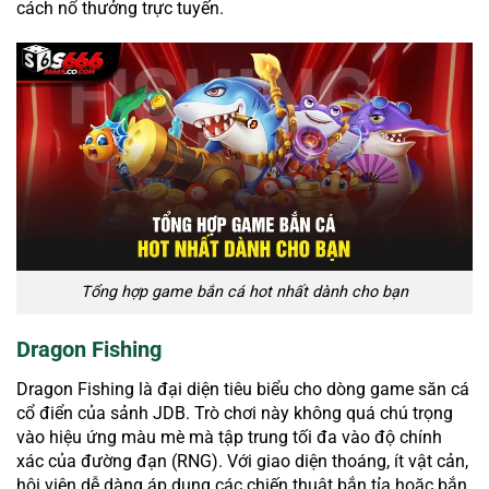
cách nổ thưởng trực tuyến.
Tổng hợp game bắn cá hot nhất dành cho bạn
Dragon Fishing
Dragon Fishing là đại diện tiêu biểu cho dòng game săn cá
cổ điển của sảnh JDB. Trò chơi này không quá chú trọng
vào hiệu ứng màu mè mà tập trung tối đa vào độ chính
xác của đường đạn (RNG). Với giao diện thoáng, ít vật cản,
hội viên dễ dàng áp dụng các chiến thuật bắn tỉa hoặc bắn