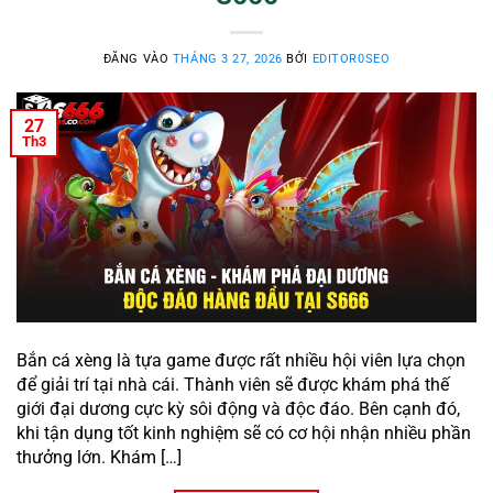
ĐĂNG VÀO
THÁNG 3 27, 2026
BỞI
EDITOR0SEO
27
Th3
Bắn cá xèng là tựa game được rất nhiều hội viên lựa chọn
để giải trí tại nhà cái. Thành viên sẽ được khám phá thế
giới đại dương cực kỳ sôi động và độc đáo. Bên cạnh đó,
khi tận dụng tốt kinh nghiệm sẽ có cơ hội nhận nhiều phần
thưởng lớn. Khám […]