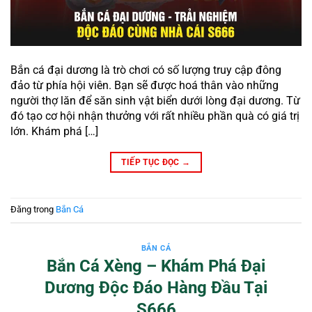
Bắn cá đại dương là trò chơi có số lượng truy cập đông
đảo từ phía hội viên. Bạn sẽ được hoá thân vào những
người thợ lăn để săn sinh vật biển dưới lòng đại dương. Từ
đó tạo cơ hội nhận thưởng với rất nhiều phần quà có giá trị
lớn. Khám phá […]
TIẾP TỤC ĐỌC
→
Đăng trong
Bắn Cá
BẮN CÁ
Bắn Cá Xèng – Khám Phá Đại
Dương Độc Đáo Hàng Đầu Tại
S666