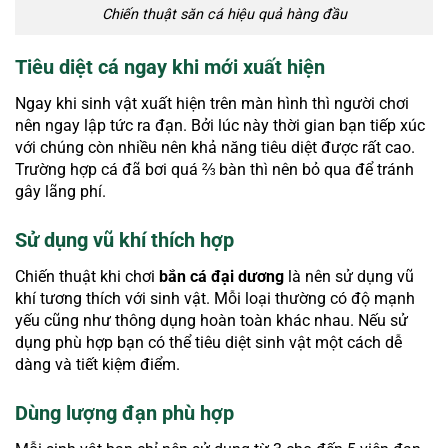
Chiến thuật săn cá hiệu quả hàng đầu
Tiêu diệt cá ngay khi mới xuất hiện
Ngay khi sinh vật xuất hiện trên màn hình thì người chơi
nên ngay lập tức ra đạn. Bởi lúc này thời gian bạn tiếp xúc
với chúng còn nhiều nên khả năng tiêu diệt được rất cao.
Trường hợp cá đã bơi quá ⅔ bàn thì nên bỏ qua để tránh
gây lãng phí.
Sử dụng vũ khí thích hợp
Chiến thuật khi chơi
bắn cá đại dương
là nên sử dụng vũ
khí tương thích với sinh vật. Mỗi loại thường có độ mạnh
yếu cũng như thông dụng hoàn toàn khác nhau. Nếu sử
dụng phù hợp bạn có thể tiêu diệt sinh vật một cách dễ
dàng và tiết kiệm điểm.
Dùng lượng đạn phù hợp