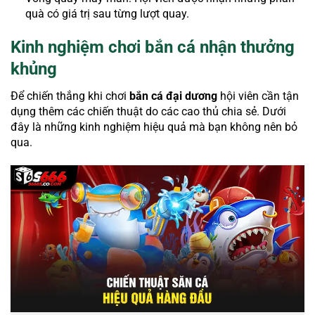
quà có giá trị sau từng lượt quay.
Kinh nghiệm chơi bắn cá nhận thưởng
khủng
Để chiến thắng khi chơi
bắn cá đại dương
hội viên cần tận
dụng thêm các chiến thuật do các cao thủ chia sẻ. Dưới
đây là những kinh nghiệm hiệu quả mà bạn không nên bỏ
qua.