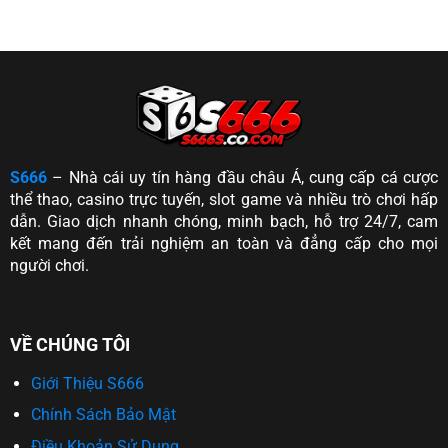
S666
– Nhà cái uy tín hàng đầu châu Á, cung cấp cá cược
thể thao, casino trực tuyến, slot game và nhiều trò chơi hấp
dẫn. Giao dịch nhanh chóng, minh bạch, hỗ trợ 24/7, cam
kết mang đến trải nghiệm an toàn và đẳng cấp cho mọi
người chơi.
VỀ CHÚNG TÔI
Giới Thiệu S666
Chính Sách Bảo Mật
Điều Khoản Sử Dụng