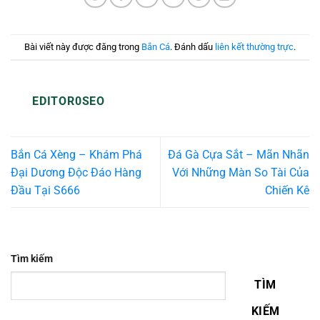
Bài viết này được đăng trong
Bắn Cá
. Đánh dấu
liên kết thường trực
.
EDITOR0SEO
Bắn Cá Xèng – Khám Phá
Đá Gà Cựa Sắt – Mãn Nhãn
Đại Dương Độc Đáo Hàng
Với Những Màn So Tài Của
Đầu Tại S666
Chiến Kê
Tìm kiếm
TÌM
KIẾM