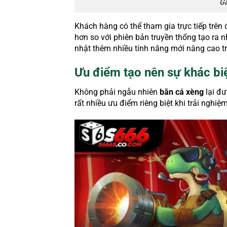
Ga
Khách hàng có thể tham gia trực tiếp trê
hơn so với phiên bản truyền thống tạo ra 
nhật thêm nhiều tính năng mới nâng cao tr
Ưu điểm tạo nên sự khác bi
Không phải ngẫu nhiên
bắn cá xèng
lại đ
rất nhiều ưu điểm riêng biệt khi trải nghiệm 