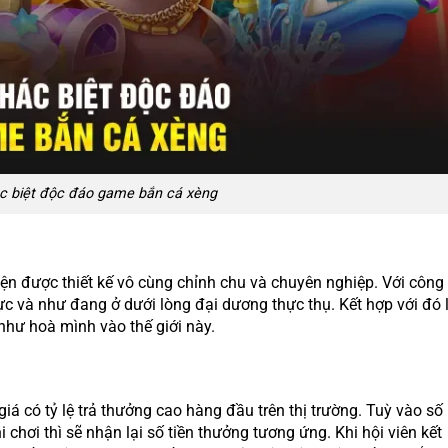
c biệt độc đáo game bắn cá xèng
iện được thiết kế vô cùng chỉnh chu và chuyên nghiệp. Với công
 và như đang ở dưới lòng đại dương thực thụ. Kết hợp với đó 
như hoà mình vào thế giới này.
á có tỷ lệ trả thưởng cao hàng đầu trên thị trường. Tuỳ vào số
chơi thì sẽ nhận lại số tiền thưởng tương ứng. Khi hội viên kết