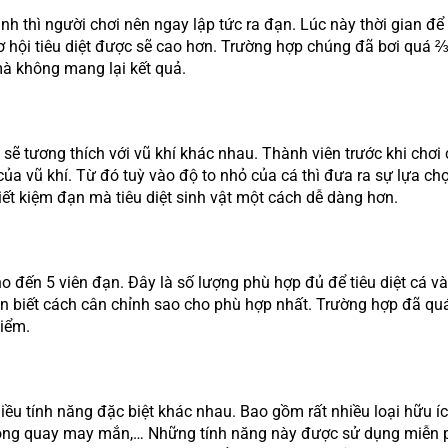
nh thì người chơi nên ngay lập tức ra đạn. Lúc này thời gian để
cơ hội tiêu diệt được sẽ cao hơn. Trường hợp chúng đã bơi quá ⅔
mà không mang lại kết quả.
hì sẽ tương thích với vũ khí khác nhau. Thành viên trước khi chơi
a vũ khí. Từ đó tuỳ vào độ to nhỏ của cá thì đưa ra sự lựa ch
iết kiệm đạn mà tiêu diệt sinh vật một cách dễ dàng hơn.
o đến 5 viên đạn. Đây là số lượng phù hợp đủ để tiêu diệt cá và
ần biết cách cân chỉnh sao cho phù hợp nhất. Trường hợp đã qu
điểm.
iều tính năng đặc biệt khác nhau. Bao gồm rất nhiều loại hữu í
vòng quay may mắn,… Những tính năng này được sử dụng miễn 