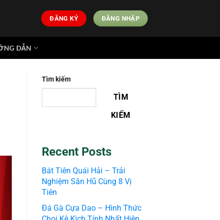
ĐĂNG KÝ
ĐĂNG NHẬP
ỚNG DẪN
Tìm kiếm
TÌM
KIẾM
Recent Posts
Bát Tiên Quái Hải – Trải
Nghiệm Săn Hũ Cùng 8 Vị
Tiên
Đá Gà Cựa Dao – Hình Thức
Chọi Kê Kịch Tính Nhất Hiện