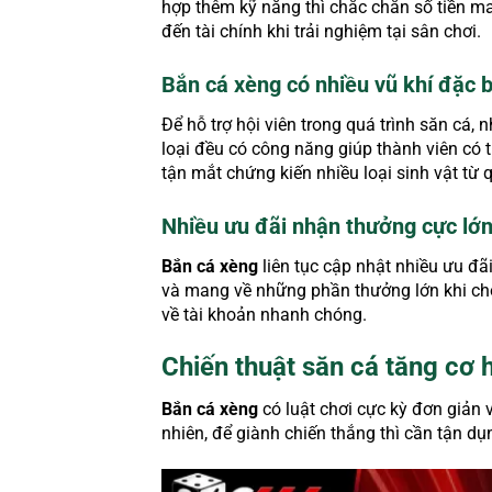
hợp thêm kỹ năng thì chắc chắn số tiền ma
đến tài chính khi trải nghiệm tại sân chơi.
Bắn cá xèng có nhiều vũ khí đặc b
Để hỗ trợ hội viên trong quá trình săn cá, 
loại đều có công năng giúp thành viên có 
tận mắt chứng kiến nhiều loại sinh vật từ 
Nhiều ưu đãi nhận thưởng cực lớ
Bắn cá xèng
liên tục cập nhật nhiều ưu đã
và mang về những phần thưởng lớn khi chơi
về tài khoản nhanh chóng.
Chiến thuật săn cá tăng cơ 
Bắn cá xèng
có luật chơi cực kỳ đơn giản 
nhiên, để giành chiến thắng thì cần tận dụ