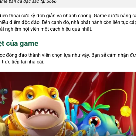
me bắn cá đặc sắc tại S666
n điện thoại cực kỳ đơn giản và nhanh chóng. Game được nâng c
nhiều điểm độc đáo. Bên cạnh đó, nhà phát hành còn liên tục cậ
ải nghiệm hội viên một cách hiệu quả nhất.
ệt của game
ược đông đảo thành viên chọn lựa như vậy. Bạn sẽ cảm nhận đ
trực tiếp tại nhà cái.