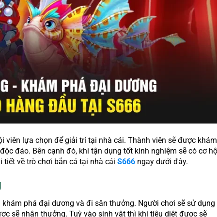
i viên lựa chọn để giải trí tại nhà cái. Thành viên sẽ được khám
 độc đáo. Bên cạnh đó, khi tận dụng tốt kinh nghiệm sẽ có cơ hộ
iết về trò chơi bắn cá tại nhà cái
S666
ngay dưới đây.
g
h khám phá đại dương và đi săn thưởng. Người chơi sẽ sử dụng
được sẽ nhận thưởng. Tuỳ vào sinh vật thì khi tiêu diệt được sẽ