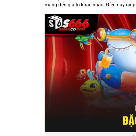
mang đến giá trị khác nhau. Điều này giúp