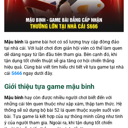
Mậu binh
là game bài hot có số lượng truy cập đông đảo
tại nhà cái. Với luật chơi đơn giản hội viên có thể làm quen
dễ dàng ngay từ lần đầu tiên tham gia. Bên cạnh đó, khi
tận dụng tốt chiến thuật sẽ gia tăng cơ hội chiến thắng
hiệu quả. Cùng bài viết tìm hiểu chi tiết về tựa game tại nhà
cái
S666
ngay dưới đây.
Giới thiệu tựa game mậu binh
Mậu binh
hay còn được nhiều người chơi biết đến với
những cái tên quen thuộc như xập xám, thập tam thức. Hệ
thống sẽ sử dụng bộ bài 52 lá quen thuộc xuyên suốt ván
bài. Tựa game là kết hợp của sự thông minh cũng như tinh
ý của người tham gia. Ngoài ra, khi tận dụng tốt chiến