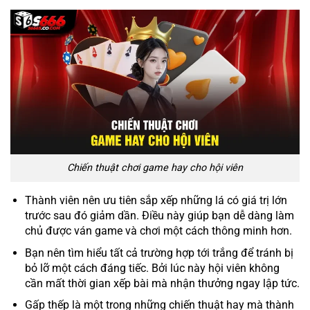
Chiến thuật chơi game hay cho hội viên
Thành viên nên ưu tiên sắp xếp những lá có giá trị lớn
trước sau đó giảm dần. Điều này giúp bạn dễ dàng làm
chủ được ván game và chơi một cách thông minh hơn.
Bạn nên tìm hiểu tất cả trường hợp tới trắng để tránh bị
bỏ lỡ một cách đáng tiếc. Bởi lúc này hội viên không
cần mất thời gian xếp bài mà nhận thưởng ngay lập tức.
Gấp thếp là một trong những chiến thuật hay mà thành