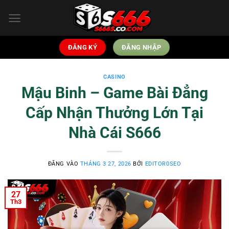
Bỏ
qua
nội
dung
ĐĂNG KÝ
ĐĂNG NHẬP
CASINO
Mậu Binh – Game Bài Đẳng
Cấp Nhận Thưởng Lớn Tại
Nhà Cái S666
ĐĂNG VÀO
THÁNG 3 27, 2026
BỞI
EDITOR0SEO
27
Th3