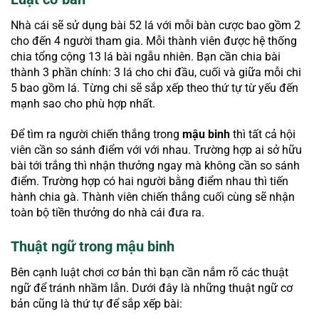
Nhà cái sẽ sử dụng bài 52 lá với mỗi bàn cược bao gồm 2
cho đến 4 người tham gia. Mỗi thành viên được hệ thống
chia tổng cộng 13 lá bài ngẫu nhiên. Bạn cần chia bài
thành 3 phần chính: 3 lá cho chi đầu, cuối và giữa mỗi chi
5 bao gồm lá. Từng chi sẽ sắp xếp theo thứ tự từ yếu đến
mạnh sao cho phù hợp nhất.
Để tìm ra người chiến thắng trong
mậu binh
thì tất cả hội
viên cần so sánh điểm với với nhau. Trường hợp ai sở hữu
bài tới trắng thì nhận thưởng ngay mà không cần so sánh
điểm. Trường hợp có hai người bằng điểm nhau thì tiến
hành chia gà. Thành viên chiến thắng cuối cùng sẽ nhận
toàn bộ tiền thưởng do nhà cái đưa ra.
Thuật ngữ trong mậu binh
Bên cạnh luật chơi cơ bản thì bạn cần nắm rõ các thuật
ngữ để tránh nhầm lẫn. Dưới đây là những thuật ngữ cơ
bản cũng là thứ tự để sắp xếp bài: