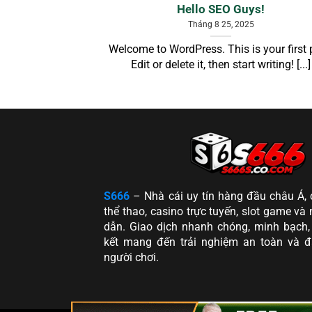
Hello SEO Guys!
Tháng 8 25, 2025
Welcome to WordPress. This is your first 
Edit or delete it, then start writing! [...]
S666
– Nhà cái uy tín hàng đầu châu Á,
thể thao, casino trực tuyến, slot game và 
dẫn. Giao dịch nhanh chóng, minh bạch,
kết mang đến trải nghiệm an toàn và 
người chơi.